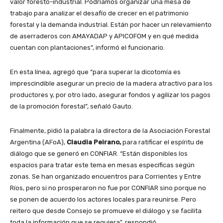
valor foresto-industrial. Podríamos organizar una mesa de
trabajo para analizar el desafío de crecer en el patrimonio
forestal y la demanda industrial. Están por hacer un relevamiento
de aserraderos con AMAYADAP y APICOFOM y en qué medida
cuentan con plantaciones”, informó el funcionario.
En esta línea, agregó que “para superar la dicotomía es
imprescindible asegurar un precio de la madera atractivo para los
productores y, por otro lado, asegurar fondos y agilizar los pagos
de la promoción forestal”, señaló Gauto.
Finalmente, pidió la palabra la directora de la Asociación Forestal
Argentina (AFoA),
Claudia Peirano,
para ratificar el espíritu de
diálogo que se generó en CONFIAR. “Están disponibles los
espacios para tratar este tema en mesas específicas según
zonas. Se han organizado encuentros para Corrientes y Entre
Ríos, pero si no prosperaron no fue por CONFIAR sino porque no
se ponen de acuerdo los actores locales para reunirse. Pero
reitero que desde Consejo se promueve el diálogo y se facilita
toda la información que se requiera”, respondió.