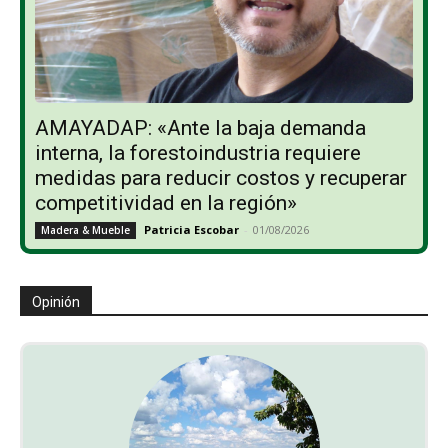
AMAYADAP: «Ante la baja demanda
interna, la forestoindustria requiere
medidas para reducir costos y recuperar
competitividad en la región»
Patricia Escobar
-
01/08/2026
Madera & Mueble
Opinión