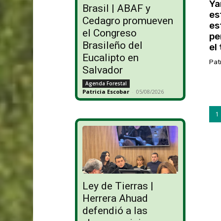
Ya
Brasil | ABAF y
es
Cedagro promueven
es
el Congreso
pe
Brasileño del
el
Eucalipto en
Pat
Salvador
Agenda Forestal
Patricia Escobar
-
05/08/2026
1
Ley de Tierras |
Herrera Ahuad
defendió a las