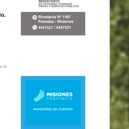
io,
de 33