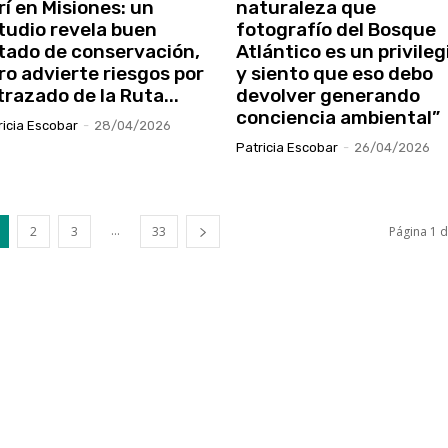
rí en Misiones: un
naturaleza que
tudio revela buen
fotografío del Bosque
tado de conservación,
Atlántico es un privileg
ro advierte riesgos por
y siento que eso debo
 trazado de la Ruta...
devolver generando
conciencia ambiental”
ricia Escobar
-
28/04/2026
Patricia Escobar
-
26/04/2026
...
2
3
33
Página 1 