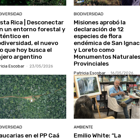
DIVERSIDAD
BIODIVERSIDAD
sta Rica | Desconectar
Misiones aprobó la
n un entorno forestal y
declaración de 12
téntico en
especies de flora
odiversidad, el nuevo
endémica de San Ignac
jo que hoy busca el
y Loreto como
ajero argentino
Monumentos Naturale
Provinciales
ricia Escobar
-
23/05/2026
Patricia Escobar
-
16/05/2026
DIVERSIDAD
AMBIENTE
aucarias en el PP Caá
Emilio White: “La