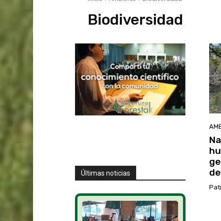
Biodiversidad
AMB
Na
hu
ge
de
Últimas noticias
Pat