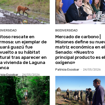
DIVERSIDAD
BIODIVERSIDAD
itoso rescate en
Mercado de carbono |
rmosa: un ejemplar de
Misiones define su nue
uará guazú fue
matriz económica en el
vuelto a su hábitat
Senado: «Nuestro
tural tras aparecer en
principal producto es e
a vivienda de Laguna
oxígeno»
anca
Patricia Escobar
-
24/05/2026
ricia Escobar
-
24/05/2026