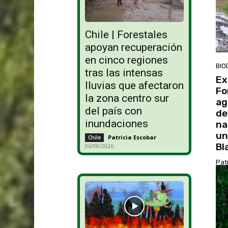
Chile | Forestales
apoyan recuperación
en cinco regiones
BIO
tras las intensas
Ex
lluvias que afectaron
Fo
la zona centro sur
ag
del país con
de
inundaciones
na
un
Patricia Escobar
-
Chile
Bl
06/08/2026
Pat