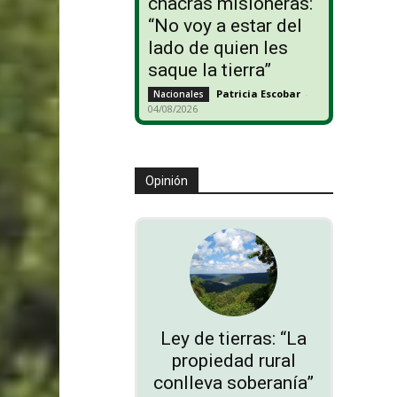
chacras misioneras:
“No voy a estar del
lado de quien les
saque la tierra”
Patricia Escobar
-
Nacionales
04/08/2026
Opinión
Ley de tierras: “La
propiedad rural
conlleva soberanía”