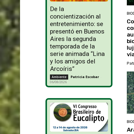
De la
BIO
concientización al
Co
entretenimiento: se
co
presentó en Buenos
au
Aires la segunda
bi
temporada de la
lu
serie animada “Lina
vi
y los amigos del
Pat
Arcoíris”
Patricia Escobar
-
Ambiente
06/08/2026
BIO
Ar