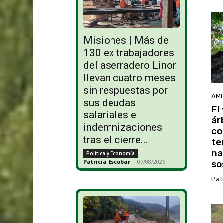
Misiones | Más de
130 ex trabajadores
del aserradero Linor
llevan cuatro meses
sin respuestas por
AMB
sus deudas
El 
salariales e
ár
indemnizaciones
co
tras el cierre...
te
na
Política y Economía
Patricia Escobar
-
07/08/2026
so
Pat