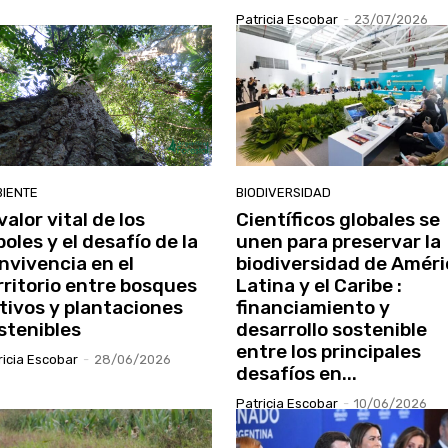
Patricia Escobar
-
23/07/2026
IENTE
BIODIVERSIDAD
valor vital de los
Científicos globales se
boles y el desafío de la
unen para preservar la
nvivencia en el
biodiversidad de Améri
rritorio entre bosques
Latina y el Caribe :
tivos y plantaciones
financiamiento y
stenibles
desarrollo sostenible
entre los principales
ricia Escobar
-
28/06/2026
desafíos en...
Patricia Escobar
-
10/06/2026