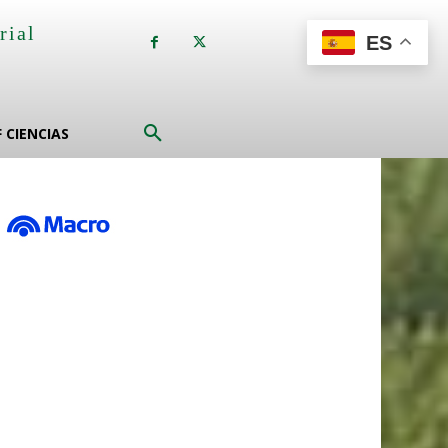
rial
ES
a
F CIENCIAS