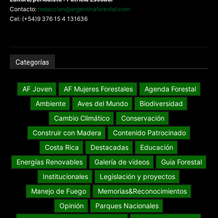
Contacto:
redaccion@argentinaforestal.com
Cel: (+54)9 376 15 4 131636
Categorías
AF Joven
AF Mujeres Forestales
Agenda Forestal
Ambiente
Aves del Mundo
Biodiversidad
Cambio Climático
Conservación
Construir con Madera
Contenido Patrocinado
Costa Rica
Destacadas
Educación
Energías Renovables
Galería de videos
Guia Forestal
Institucionales
Legislación y proyectos
Manejo de Fuego
Memorias&Reconocimientos
Opinión
Parques Nacionales