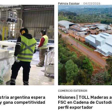
Patricia Escobar
-
04/03/2026
COMERCIO EXTERIOR
tria argentina espera
Misiones | TOLL Maderas a
 y gana competitividad
FSC en Cadena de Custodi
perfil exportador