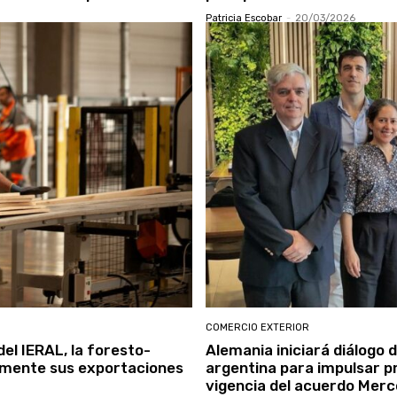
Patricia Escobar
-
20/03/2026
COMERCIO EXTERIOR
el IERAL, la foresto-
Alemania iniciará diálogo 
vamente sus exportaciones
argentina para impulsar p
vigencia del acuerdo Mer