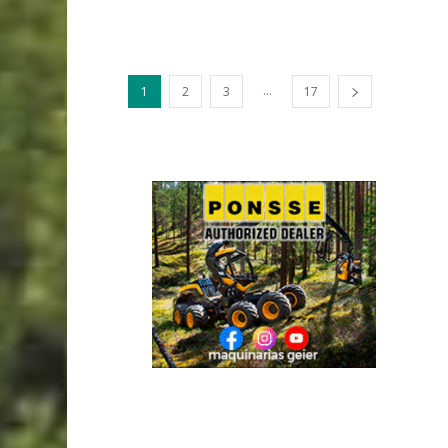
...
1
2
3
17