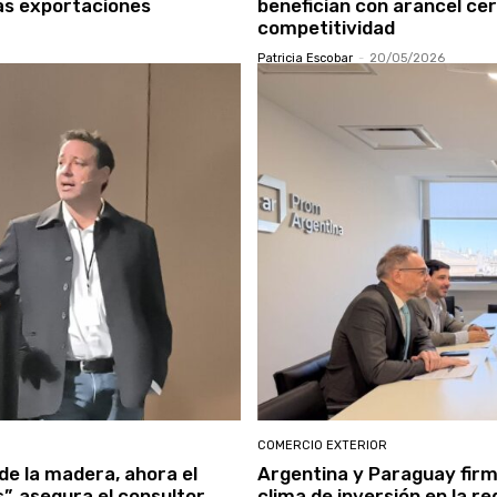
las exportaciones
benefician con arancel ce
competitividad
Patricia Escobar
-
20/05/2026
COMERCIO EXTERIOR
de la madera, ahora el
Argentina y Paraguay firm
s”, asegura el consultor
clima de inversión en la re