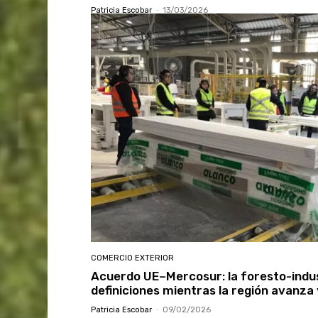
Patricia Escobar
-
13/03/2026
COMERCIO EXTERIOR
Acuerdo UE–Mercosur: la foresto-indus
definiciones mientras la región avanza
Patricia Escobar
-
09/02/2026