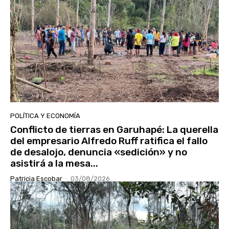
POLÍTICA Y ECONOMÍA
Conflicto de tierras en Garuhapé: La querella
del empresario Alfredo Ruff ratifica el fallo
de desalojo, denuncia «sedición» y no
asistirá a la mesa...
Patricia Escobar
-
03/08/2026