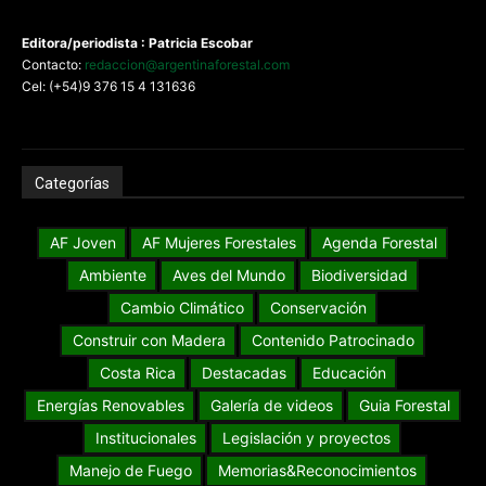
Editora/periodista : Patricia Escobar
Contacto:
redaccion@argentinaforestal.com
Cel: (+54)9 376 15 4 131636
Categorías
AF Joven
AF Mujeres Forestales
Agenda Forestal
Ambiente
Aves del Mundo
Biodiversidad
Cambio Climático
Conservación
Construir con Madera
Contenido Patrocinado
Costa Rica
Destacadas
Educación
Energías Renovables
Galería de videos
Guia Forestal
Institucionales
Legislación y proyectos
Manejo de Fuego
Memorias&Reconocimientos