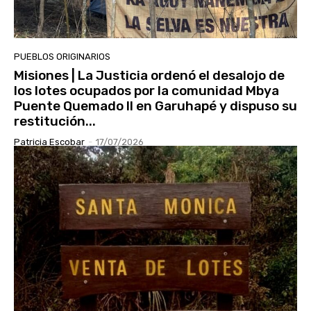
PUEBLOS ORIGINARIOS
Misiones | La Justicia ordenó el desalojo de
los lotes ocupados por la comunidad Mbya
Puente Quemado II en Garuhapé y dispuso su
restitución...
Patricia Escobar
-
17/07/2026