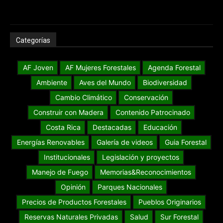
Categorías
AF Joven
AF Mujeres Forestales
Agenda Forestal
Ambiente
Aves del Mundo
Biodiversidad
Cambio Climático
Conservación
Construir con Madera
Contenido Patrocinado
Costa Rica
Destacadas
Educación
Energías Renovables
Galería de videos
Guia Forestal
Institucionales
Legislación y proyectos
Manejo de Fuego
Memorias&Reconocimientos
Opinión
Parques Nacionales
Precios de Productos Forestales
Pueblos Originarios
Reservas Naturales Privadas
Salud
Sur Forestal