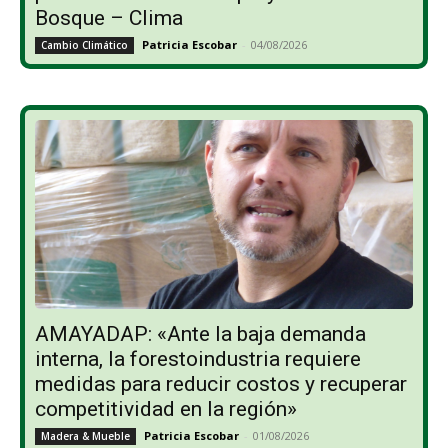
Bosque – Clima
Patricia Escobar
-
04/08/2026
Cambio Climático
AMAYADAP: «Ante la baja demanda
interna, la forestoindustria requiere
medidas para reducir costos y recuperar
competitividad en la región»
Patricia Escobar
-
01/08/2026
Madera & Mueble