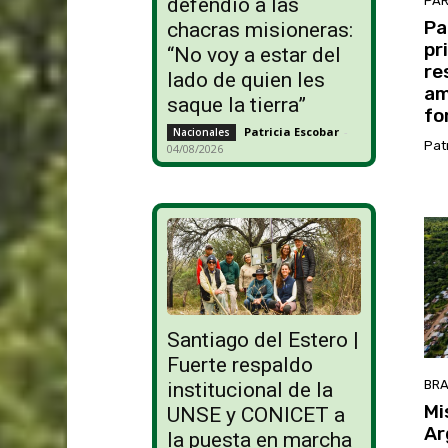
PA
defendió a las
Pa
chacras misioneras:
pr
“No voy a estar del
re
lado de quien les
am
saque la tierra”
fo
Patricia Escobar
-
Nacionales
Pat
04/08/2026
Santiago del Estero |
Fuerte respaldo
BRA
institucional de la
Mi
UNSE y CONICET a
Ar
la puesta en marcha