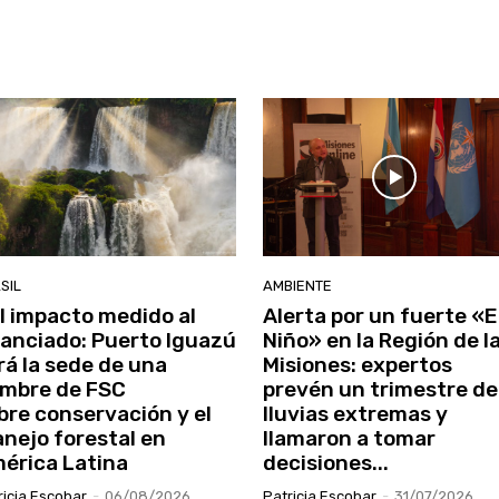
SIL
AMBIENTE
l impacto medido al
Alerta por un fuerte «E
nanciado: Puerto Iguazú
Niño» en la Región de l
rá la sede de una
Misiones: expertos
mbre de FSC
prevén un trimestre de
bre conservación y el
lluvias extremas y
nejo forestal en
llamaron a tomar
érica Latina
decisiones...
ricia Escobar
-
06/08/2026
Patricia Escobar
-
31/07/2026