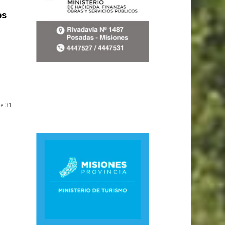
os
de 31