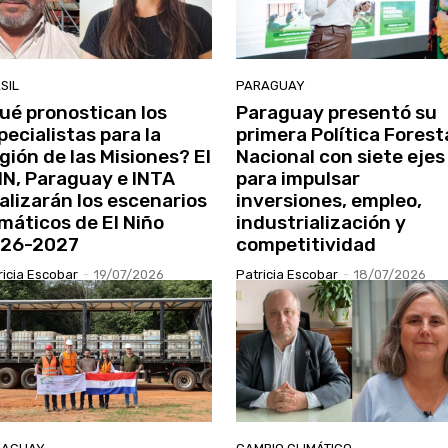
SIL
PARAGUAY
ué pronostican los
Paraguay presentó su
pecialistas para la
primera Política Forest
gión de las Misiones? El
Nacional con siete ejes
N, Paraguay e INTA
para impulsar
alizarán los escenarios
inversiones, empleo,
imáticos de El Niño
industrialización y
26-2027
competitividad
ricia Escobar
-
19/07/2026
Patricia Escobar
-
18/07/2026