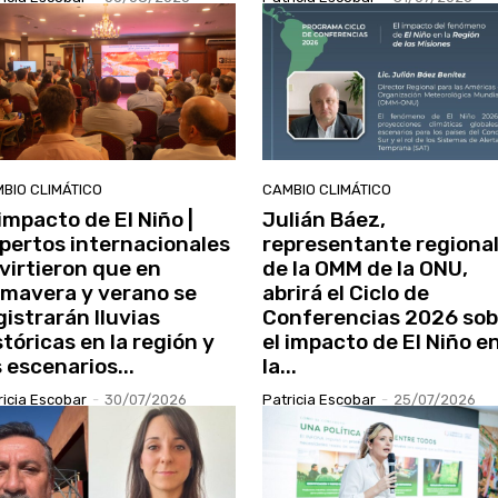
BIO CLIMÁTICO
CAMBIO CLIMÁTICO
 impacto de El Niño |
Julián Báez,
pertos internacionales
representante regiona
virtieron que en
de la OMM de la ONU,
imavera y verano se
abrirá el Ciclo de
gistrarán lluvias
Conferencias 2026 sob
stóricas en la región y
el impacto de El Niño e
s escenarios...
la...
ricia Escobar
-
30/07/2026
Patricia Escobar
-
25/07/2026