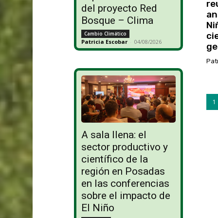
re
del proyecto Red
an
Bosque – Clima
Ni
Cambio Climático
ci
Patricia Escobar
-
04/08/2026
ge
Pat
1
A sala llena: el
sector productivo y
científico de la
región en Posadas
en las conferencias
sobre el impacto de
El Niño