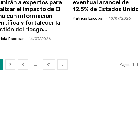
unirán a expertos para
eventual arancel de
alizar el impacto de El
12,5% de Estados Unid
ño con información
Patricia Escobar
-
10/07/2026
entífica y fortalecer la
stión del riesgo...
ricia Escobar
-
14/07/2026
...
2
3
31
Página 1 