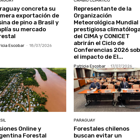
RAGUAY
CAMBIO CLIMÁTICO
raguay concreta su
Representante de la
imera exportación de
Organización
sina de pino a Brasil y
Meteorológica Mundial
plía su mercado
prestigiosa climatólog
restal
del CIMA y CONICET
abrirán el Ciclo de
ricia Escobar
-
18/07/2026
Conferencias 2026 sob
el impacto de El...
Patricia Escobar
-
17/07/2026
SIL
PARAGUAY
siones Online y
Forestales chilenos
gentina Forestal
buscan evitar un