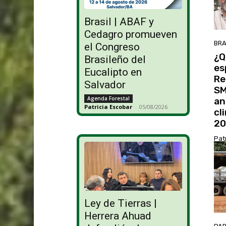
Brasil | ABAF y
Cedagro promueven
BRA
el Congreso
¿Q
Brasileño del
es
Eucalipto en
Re
Salvador
SM
Agenda Forestal
an
Patricia Escobar
-
05/08/2026
cl
20
Pat
Ley de Tierras |
Herrera Ahuad