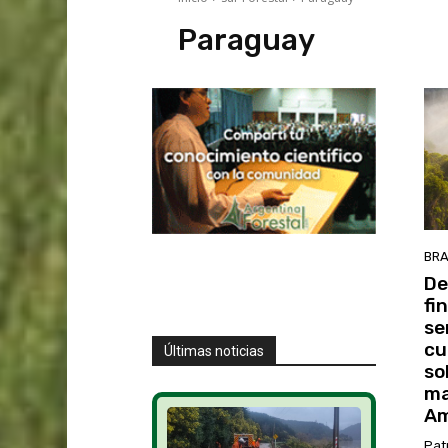
Paraguay
BRA
De
fi
se
cu
Últimas noticias
so
ma
Am
Pat