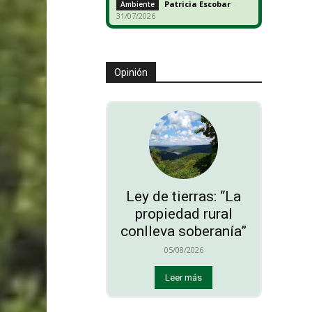
Patricia Escobar
-
Ambiente
31/07/2026
Opinión
Ley de tierras: “La
propiedad rural
conlleva soberanía”
05/08/2026
Leer más