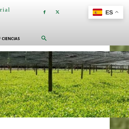
rial
ES
a
F CIENCIAS