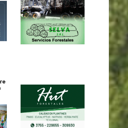
l
re
n