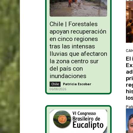
Chile | Forestales
apoyan recuperación
en cinco regiones
tras las intensas
CAM
lluvias que afectaron
El
la zona centro sur
Ex
del país con
ad
inundaciones
pr
re
Patricia Escobar
-
Chile
06/08/2026
hi
lo
Pat