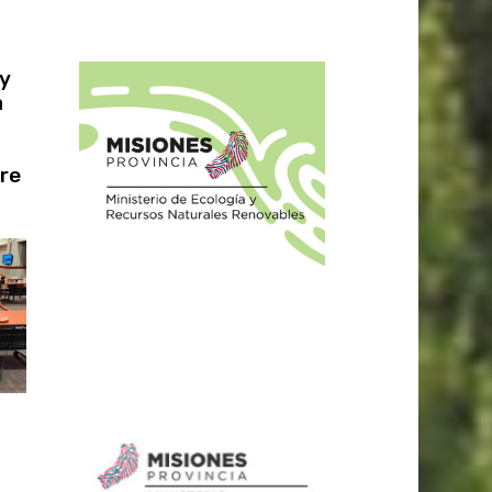
 y
a
re