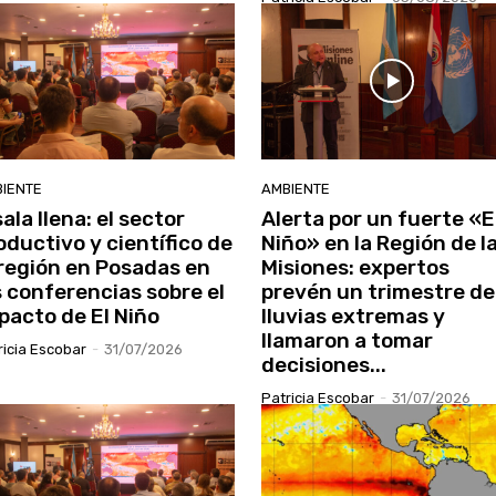
IENTE
AMBIENTE
sala llena: el sector
Alerta por un fuerte «E
oductivo y científico de
Niño» en la Región de l
 región en Posadas en
Misiones: expertos
s conferencias sobre el
prevén un trimestre de
pacto de El Niño
lluvias extremas y
llamaron a tomar
ricia Escobar
-
31/07/2026
decisiones...
Patricia Escobar
-
31/07/2026