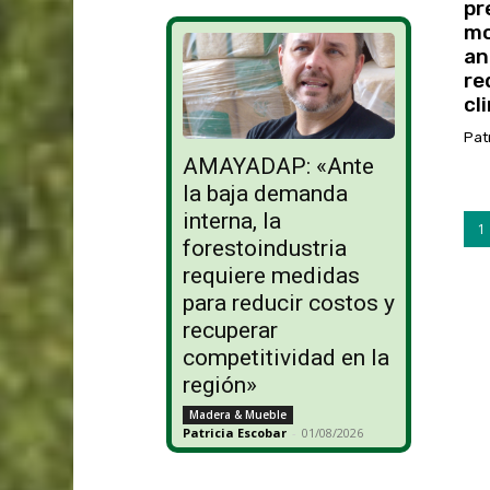
pr
mo
an
re
cl
Pat
AMAYADAP: «Ante
la baja demanda
interna, la
1
forestoindustria
requiere medidas
para reducir costos y
recuperar
competitividad en la
región»
Madera & Mueble
Patricia Escobar
-
01/08/2026