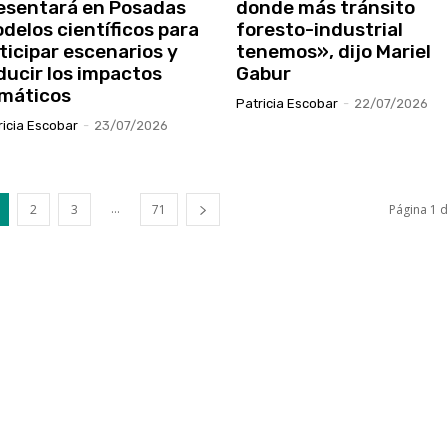
esentará en Posadas
donde más tránsito
delos científicos para
foresto-industrial
ticipar escenarios y
tenemos», dijo Mariel
ducir los impactos
Gabur
imáticos
Patricia Escobar
-
22/07/2026
ricia Escobar
-
23/07/2026
...
2
3
71
Página 1 