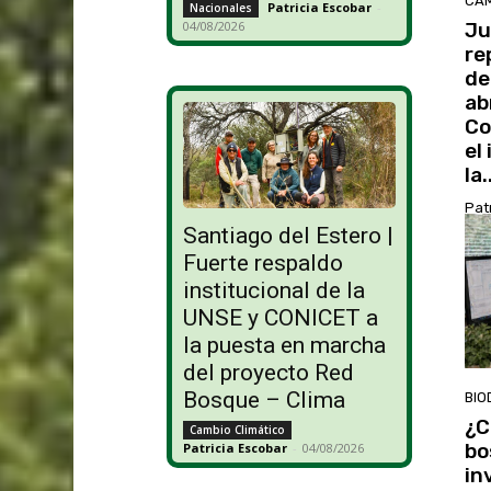
CAM
Patricia Escobar
-
Nacionales
Ju
04/08/2026
re
de
ab
Co
el
la.
Pat
Santiago del Estero |
Fuerte respaldo
institucional de la
UNSE y CONICET a
la puesta en marcha
del proyecto Red
Bosque – Clima
BIO
¿C
Cambio Climático
bo
Patricia Escobar
-
04/08/2026
in