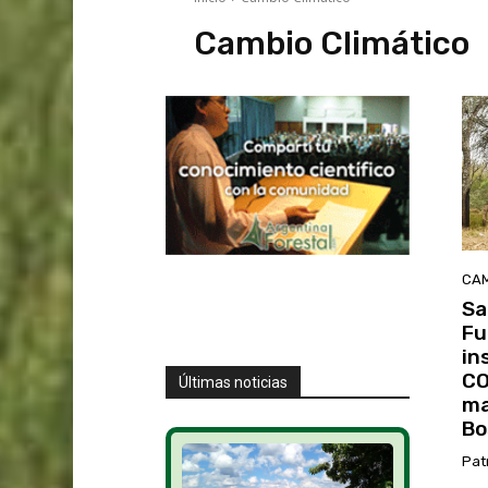
Cambio Climático
CAM
Sa
Fu
in
CO
Últimas noticias
ma
Bo
Pat