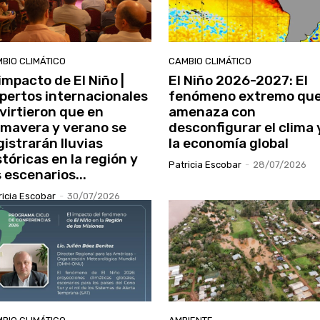
BIO CLIMÁTICO
CAMBIO CLIMÁTICO
 impacto de El Niño |
El Niño 2026-2027: El
pertos internacionales
fenómeno extremo qu
virtieron que en
amenaza con
imavera y verano se
desconfigurar el clima 
gistrarán lluvias
la economía global
stóricas en la región y
Patricia Escobar
-
28/07/2026
s escenarios...
ricia Escobar
-
30/07/2026