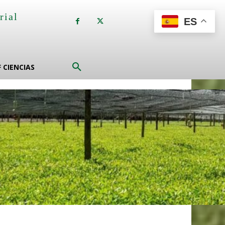
rial
ES
a
F CIENCIAS