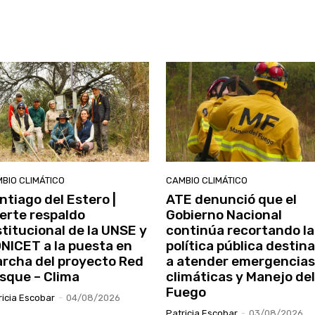
BIO CLIMÁTICO
CAMBIO CLIMÁTICO
ntiago del Estero |
ATE denunció que el
erte respaldo
Gobierno Nacional
stitucional de la UNSE y
continúa recortando la
NICET a la puesta en
política pública destin
rcha del proyecto Red
a atender emergencias
sque – Clima
climáticas y Manejo del
Fuego
ricia Escobar
-
04/08/2026
Patricia Escobar
-
03/08/2026