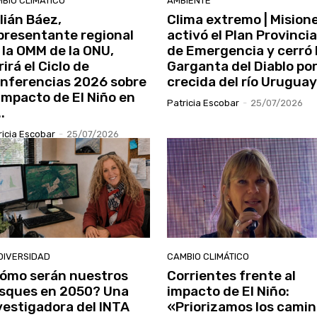
BIO CLIMÁTICO
AMBIENTE
lián Báez,
Clima extremo | Mision
presentante regional
activó el Plan Provincia
 la OMM de la ONU,
de Emergencia y cerró 
rirá el Ciclo de
Garganta del Diablo por
nferencias 2026 sobre
crecida del río Uruguay
 impacto de El Niño en
Patricia Escobar
-
25/07/2026
..
ricia Escobar
-
25/07/2026
DIVERSIDAD
CAMBIO CLIMÁTICO
ómo serán nuestros
Corrientes frente al
sques en 2050? Una
impacto de El Niño:
vestigadora del INTA
«Priorizamos los cami