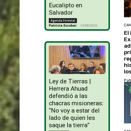
Eucalipto en
Salvador
Agenda Forestal
CAM
Patricia Escobar
-
05/08/2026
El
Ex
ad
pr
re
hi
lo
Ley de Tierras |
Pat
Herrera Ahuad
defendió a las
chacras misioneras:
“No voy a estar del
lado de quien les
saque la tierra”