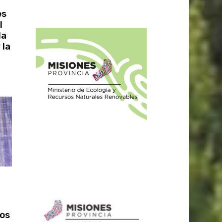
es
l
la
 la
nos