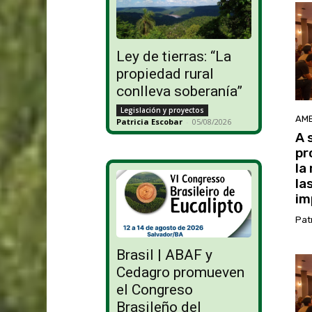
Ley de tierras: “La
propiedad rural
conlleva soberanía”
Legislación y proyectos
AMB
Patricia Escobar
-
05/08/2026
A 
pr
la
la
im
Pat
Brasil | ABAF y
Cedagro promueven
el Congreso
Brasileño del