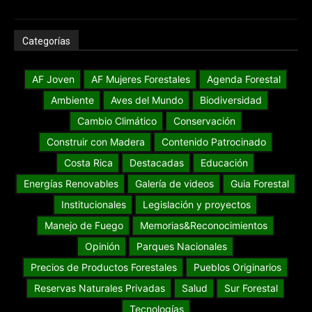
Categorías
AF Joven
AF Mujeres Forestales
Agenda Forestal
Ambiente
Aves del Mundo
Biodiversidad
Cambio Climático
Conservación
Construir con Madera
Contenido Patrocinado
Costa Rica
Destacadas
Educación
Energías Renovables
Galería de videos
Guia Forestal
Institucionales
Legislación y proyectos
Manejo de Fuego
Memorias&Reconocimientos
Opinión
Parques Nacionales
Precios de Productos Forestales
Pueblos Originarios
Reservas Naturales Privadas
Salud
Sur Forestal
Tecnologías