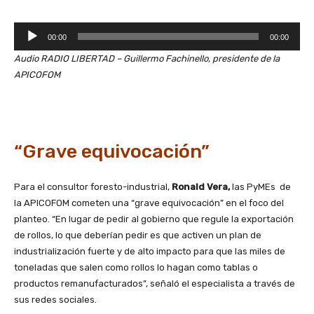
R
00:00
00:00
e
Audio RADIO LIBERTAD – Guillermo Fachinello, presidente de la
p
APICOFOM
r
o
d
u
c
“Grave equivocación”
t
o
Para el consultor foresto-industrial,
Ronald Vera,
las PyMEs de
r
la APICOFOM cometen una “grave equivocación” en el foco del
d
planteo. “En lugar de pedir al gobierno que regule la exportación
e
de rollos, lo que deberían pedir es que activen un plan de
a
industrialización fuerte y de alto impacto para que las miles de
u
toneladas que salen como rollos lo hagan como tablas o
d
productos remanufacturados”, señaló el especialista a través de
i
sus redes sociales.
o