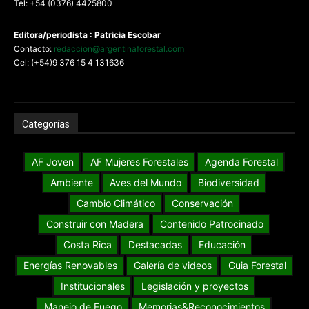
Tel: +54 (0376) 4425800
Editora/periodista : Patricia Escobar
Contacto:
redaccion@argentinaforestal.com
Cel: (+54)9 376 15 4 131636
Categorías
AF Joven
AF Mujeres Forestales
Agenda Forestal
Ambiente
Aves del Mundo
Biodiversidad
Cambio Climático
Conservación
Construir con Madera
Contenido Patrocinado
Costa Rica
Destacadas
Educación
Energías Renovables
Galería de videos
Guia Forestal
Institucionales
Legislación y proyectos
Manejo de Fuego
Memorias&Reconocimientos