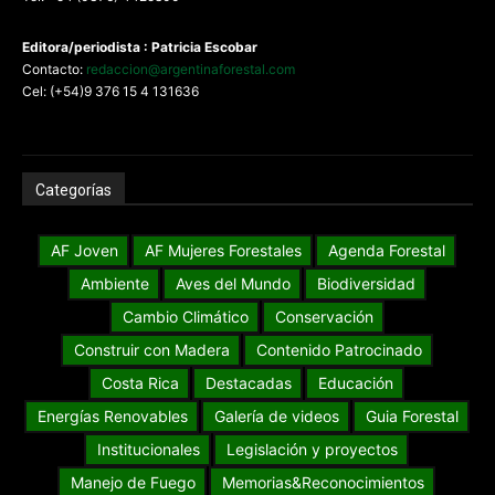
Editora/periodista : Patricia Escobar
Contacto:
redaccion@argentinaforestal.com
Cel: (+54)9 376 15 4 131636
Categorías
AF Joven
AF Mujeres Forestales
Agenda Forestal
Ambiente
Aves del Mundo
Biodiversidad
Cambio Climático
Conservación
Construir con Madera
Contenido Patrocinado
Costa Rica
Destacadas
Educación
Energías Renovables
Galería de videos
Guia Forestal
Institucionales
Legislación y proyectos
Manejo de Fuego
Memorias&Reconocimientos