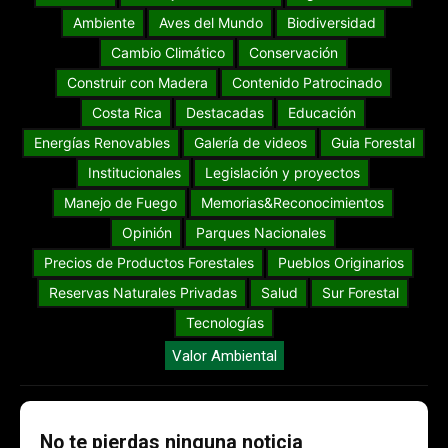
Ambiente
Aves del Mundo
Biodiversidad
Cambio Climático
Conservación
Construir con Madera
Contenido Patrocinado
Costa Rica
Destacadas
Educación
Energías Renovables
Galería de videos
Guia Forestal
Institucionales
Legislación y proyectos
Manejo de Fuego
Memorias&Reconocimientos
Opinión
Parques Nacionales
Precios de Productos Forestales
Pueblos Originarios
Reservas Naturales Privadas
Salud
Sur Forestal
Tecnologías
Valor Ambiental
No te pierdas ninguna noticia