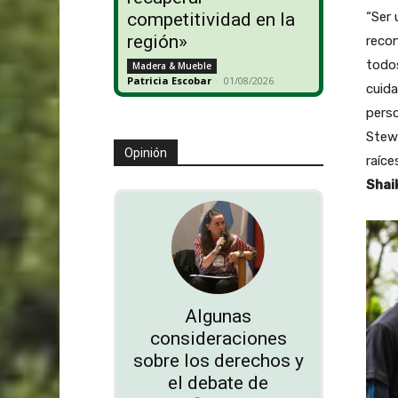
“Ser 
competitividad en la
región»
reco
todo
Madera & Mueble
Patricia Escobar
-
01/08/2026
cuida
perso
Stewa
Opinión
raíce
Shai
Algunas
consideraciones
sobre los derechos y
el debate de