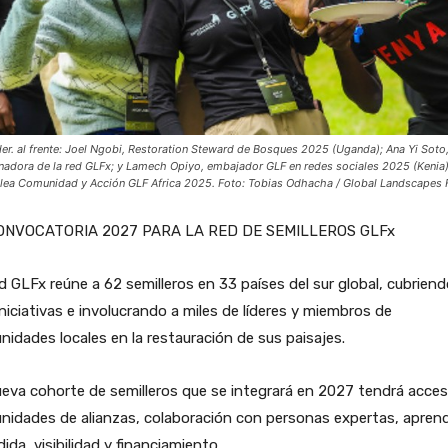
 der. al frente: Joel Ngobi, Restoration Steward de Bosques 2025 (Uganda); Ana Yi Soto
nadora de la red GLFx; y Lamech Opiyo, embajador GLF en redes sociales 2025 (Kenia)
ea Comunidad y Acción GLF Africa 2025. Foto: Tobias Odhacha / Global Landscapes
ONVOCATORIA 2027 PARA LA RED DE SEMILLEROS GLFx
d GLFx reúne a 62 semilleros en 33 países del sur global, cubrien
niciativas e involucrando a miles de líderes y miembros de
idades locales en la restauración de sus paisajes.
eva cohorte de semilleros que se integrará en 2027 tendrá acces
nidades de alianzas, colaboración con personas expertas, aprend
ida, visibilidad y financiamiento,