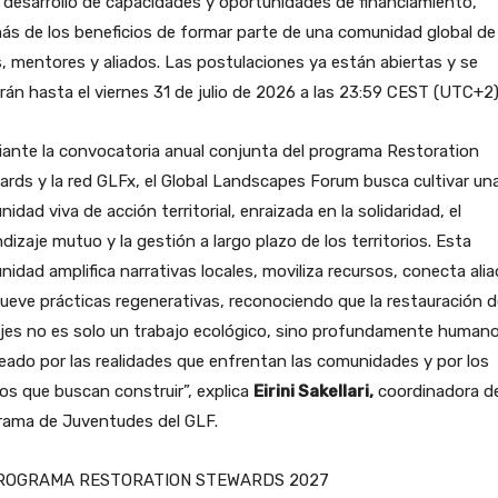
, desarrollo de capacidades y oportunidades de financiamiento,
s de los beneficios de formar parte de una comunidad global de
, mentores y aliados. Las postulaciones ya están abiertas y se
irán hasta el viernes 31 de julio de 2026 a las 23:59 CEST (UTC+2)
ante la convocatoria anual conjunta del programa Restoration
rds y la red GLFx, el Global Landscapes Forum busca cultivar un
idad viva de acción territorial, enraizada en la solidaridad, el
dizaje mutuo y la gestión a largo plazo de los territorios. Esta
idad amplifica narrativas locales, moviliza recursos, conecta ali
eve prácticas regenerativas, reconociendo que la restauración d
jes no es solo un trabajo ecológico, sino profundamente humano
ado por las realidades que enfrentan las comunidades y por los
os que buscan construir”, explica
Eirini Sakellari,
coordinadora de
rama de Juventudes del GLF.
ROGRAMA RESTORATION STEWARDS 2027