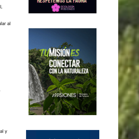
l,
lar al
,
al y