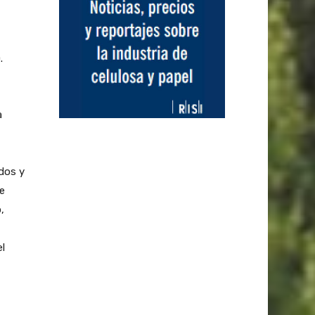
.
a
ados y
e
,
l