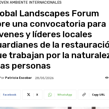
OVEN
AMBIENTE
INTERNACIONALES
lobal Landscapes Forum
bre una convocatoria para
venes y líderes locales
ardianes de la restauraci
e trabajan por la naturale
las personas
Por
Patricia Escobar
28/05/2026
Facebook
X
WhatsApp
Copy URL