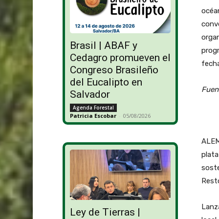
océan
convo
organ
Brasil | ABAF y
progr
Cedagro promueven el
fecha
Congreso Brasileño
del Eucalipto en
Fuen
Salvador
Agenda Forestal
Patricia Escobar
-
05/08/2026
ALEM
plata
soste
Resto
Lanza
Ley de Tierras |