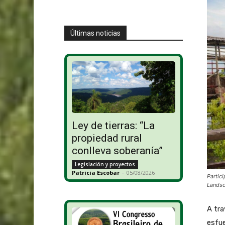
Últimas noticias
Ley de tierras: “La
propiedad rural
conlleva soberanía”
Legislación y proyectos
Patricia Escobar
-
05/08/2026
Partic
Lands
A tr
esfue