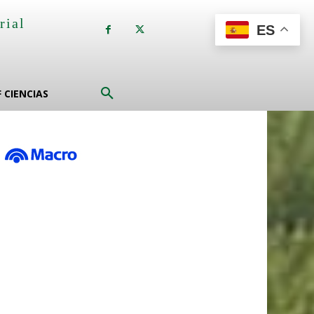
rial
ES
a
F CIENCIAS