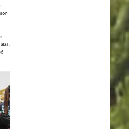
a
 son
on
alas,
só