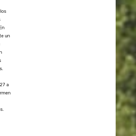
 los
s
 En
te un
u
n
s
s.
027 a
formen
s.