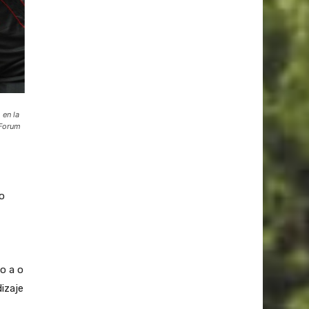
,
 en la
 Forum
do
o a o
izaje