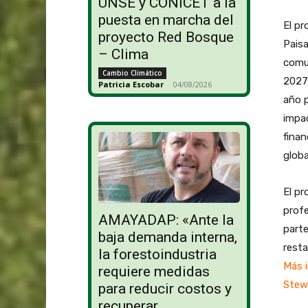
UNSE y CONICET a la
puesta en marcha del
El pr
proyecto Red Bosque
Paisa
– Clima
comun
Cambio Climático
2027,
Patricia Escobar
-
04/08/2026
año p
impac
finan
globa
El pr
profe
AMAYADAP: «Ante la
parte
baja demanda interna,
resta
la forestoindustria
Más i
requiere medidas
Stew
para reducir costos y
recuperar