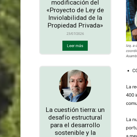
modificación del
«Proyecto de Ley de
Inviolabilidad de la
Propiedad Privada»
23/07/2026
Izq. a
Leer más
coordi
Asambl
C
La re
400 i
comun
La cuestión tierra: un
desafío estructural
La nu
para el desarrollo
portu
sostenible y la
a med