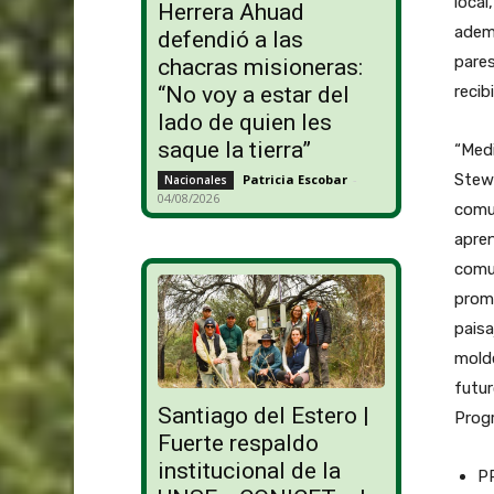
local
Herrera Ahuad
ademá
defendió a las
pares
chacras misioneras:
recib
“No voy a estar del
lado de quien les
saque la tierra”
“Medi
Stewa
Patricia Escobar
-
Nacionales
04/08/2026
comun
apren
comun
promu
paisa
molde
futur
Santiago del Estero |
Prog
Fuerte respaldo
institucional de la
P