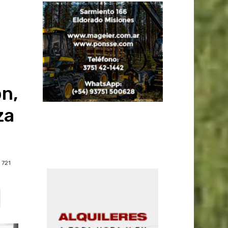
ón,
za
721