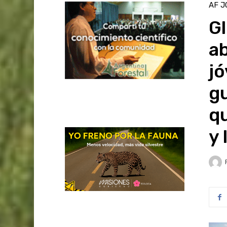
AF J
G
a
jó
gu
qu
y 