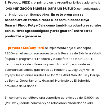
El Proyecto REDD+, el primero en la Argentina, lo lleva adelante la
Fundación Huellas para un Futuro
ONG
,
con actividades
en Misiones, y en Buenos Aires.
En este programa se
beneficiará en forma directa a las comunidades Mbya
Guaraní Pindo Poty y Jejy, como también productores rurales
con cultivos agroecológicos y arte guaraní, entre otros
productos a generarse.
El
proyecto Kaa´Guy Porá
se implementa bajo el concepto
REDD+ en el sector sur-suroeste de la Reserva de Biósfera Yabotí
(sujeta al programa “El hombre y la Biósfera” de la UNESCO),
dentro su área de influencia y amortiguación, en donde se
asientan las aldeas guaraníes de Pindó Poty, Jejy, Jejy Miní e
Yryapy, las colonias rurales La Flor, 2 de Abril, San Miguel y Paraje
La Bonita, Departamento Guaraní, Municipio de El Soberbio,
provincia de Misiones.
En conjunto constituye una superficie aproximada de 19.000 has
(200 km2) donde conviven y se relacionan alrededor de 300