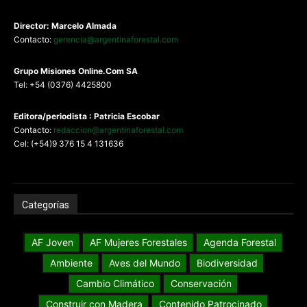
Director: Marcelo Almada
Contacto:
gerencia@argentinaforestal.com
G
rupo Misiones
Online.Com
SA
Tel: +54 (0376) 4425800
Editora/periodista : Patricia Escobar
Contacto:
redaccion@argentinaforestal.com
Cel: (+54)9 376 15 4 131636
Categorías
AF Joven
AF Mujeres Forestales
Agenda Forestal
Ambiente
Aves del Mundo
Biodiversidad
Cambio Climático
Conservación
Construir con Madera
Contenido Patrocinado