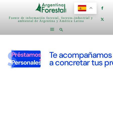
Fuente de información forestal, foresto-industrial y
ambiental de Argentina y América Latina