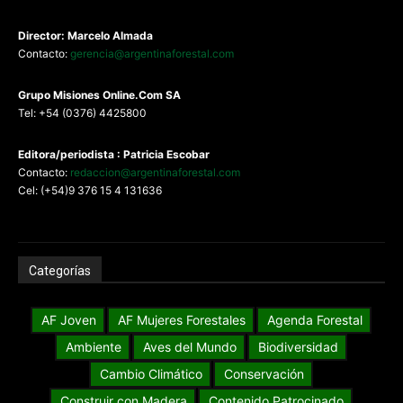
Director: Marcelo Almada
Contacto:
gerencia@argentinaforestal.com
G
rupo Misiones
Online.Com
SA
Tel: +54 (0376) 4425800
Editora/periodista : Patricia Escobar
Contacto:
redaccion@argentinaforestal.com
Cel: (+54)9 376 15 4 131636
Categorías
AF Joven
AF Mujeres Forestales
Agenda Forestal
Ambiente
Aves del Mundo
Biodiversidad
Cambio Climático
Conservación
Construir con Madera
Contenido Patrocinado