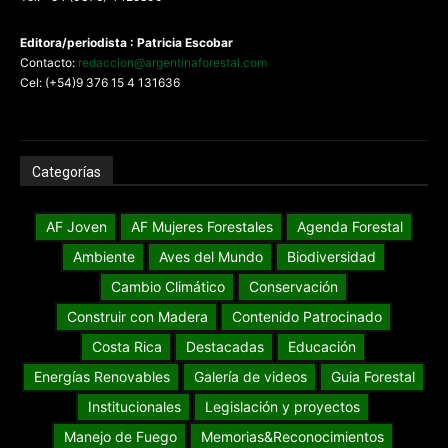
Editora/periodista : Patricia Escobar
Contacto:
redaccion@argentinaforestal.com
Cel: (+54)9 376 15 4 131636
Categorías
AF Joven
AF Mujeres Forestales
Agenda Forestal
Ambiente
Aves del Mundo
Biodiversidad
Cambio Climático
Conservación
Construir con Madera
Contenido Patrocinado
Costa Rica
Destacadas
Educación
Energías Renovables
Galería de videos
Guia Forestal
Institucionales
Legislación y proyectos
Manejo de Fuego
Memorias&Reconocimientos