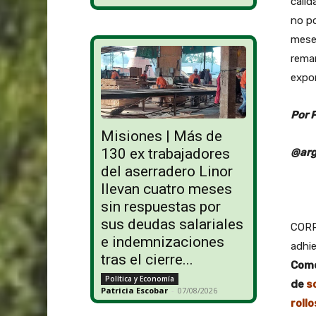
calid
no p
meses
rema
expor
Por 
Misiones | Más de
130 ex trabajadores
@arg
del aserradero Linor
llevan cuatro meses
sin respuestas por
sus deudas salariales
CORRI
e indemnizaciones
adhie
tras el cierre...
Come
Política y Economía
de
s
Patricia Escobar
-
07/08/2026
roll