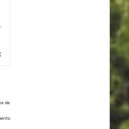
os de
iento