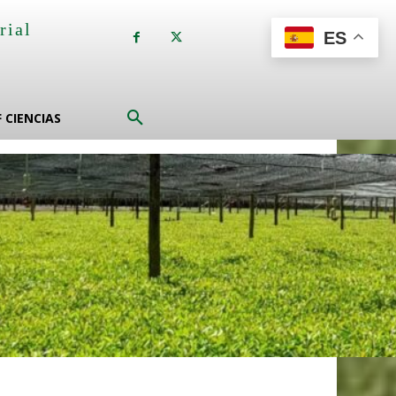
rial
ES
a
F CIENCIAS