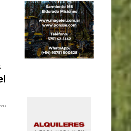
s
el
213