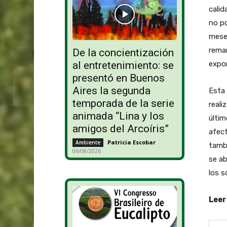
calid
no p
meses
rema
De la concientización
expor
al entretenimiento: se
presentó en Buenos
Aires la segunda
Esta 
temporada de la serie
reali
animada “Lina y los
últim
amigos del Arcoíris”
afect
Patricia Escobar
-
Ambiente
tambi
06/08/2026
se ab
los s
Leer