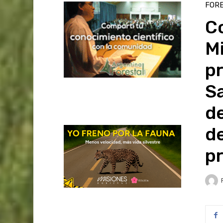
FOR
Co
Mi
pr
Sa
de
de
pr