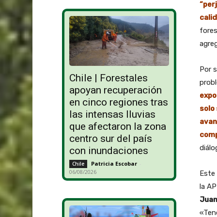
“per
calid
fores
agre
Por s
Chile | Forestales
prob
apoyan recuperación
expor
en cinco regiones tras
solo
las intensas lluvias
avan
que afectaron la zona
comp
centro sur del país
diálo
con inundaciones
Patricia Escobar
-
Chile
06/08/2026
Este 
la AP
Juan
«Tene