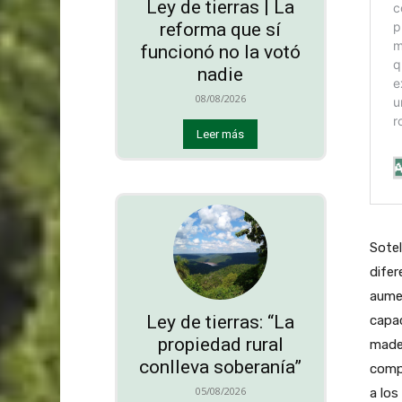
Ley de tierras | La
reforma que sí
funcionó no la votó
nadie
08/08/2026
Leer más
Sotel
difer
aumen
Ley de tierras: “La
capac
propiedad rural
mader
conlleva soberanía”
comp
05/08/2026
a los