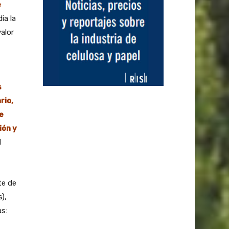
e
ia la
alor
s
rio,
e
ión y
l
te de
),
as: