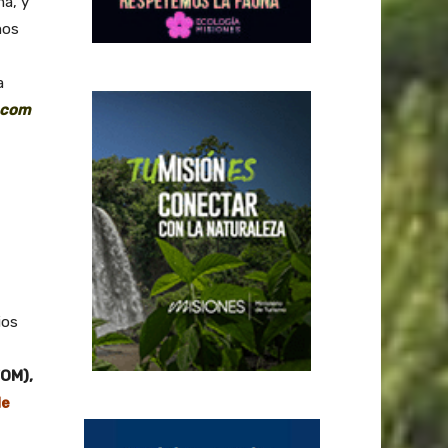
ma, y
mos
a
.com
ios
FOM),
de