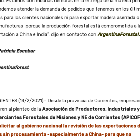
ad. Estamos con muchas demoras en la entrega de la materia pri
odemos atender la demanda de pedidos que tenemos en los últi
 para los clientes nacionales ni para exportar madera aserrada o
nufacturas porque la producción forestal está comprometida a l
tación a China e India”, dijo en contacto con
ArgentinaForestal
Patricia Escobar
entinaforest
ENTES (14/2/2021).- Desde la provincia de Corrientes, empresar
ren al planteo de la
Asociación de Productores, Industriales y
rciantes Forestales de Misiones y NE de Corrientes (APICO
olicitar al gobierno nacional la revisión de las exportaciones 
os sin procesamiento -especialmente a China- para que no