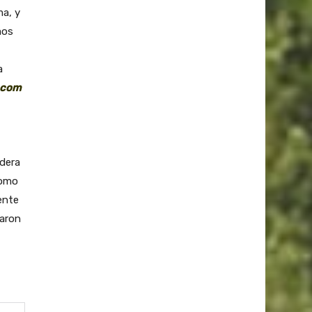
ma, y
mos
a
.com
adera
como
ente
earon