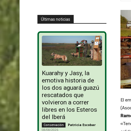
Últimas noticias
Kuarahy y Jasy, la
emotiva historia de
los dos aguará guazú
rescatados que
El em
volvieron a correr
(Asoc
libres en los Esteros
Ramó
del Iberá
«Tene
Patricia Escobar
-
Conservación
08/08/2026