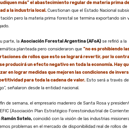
judiquen más” el abastecimiento regular de materia prima d
ad a la industria loca
l.
Cuestionan que el Estado Nacional subsid
tación pero la materia prima forestal se termina exportando sin v
gado.
u parte, la
Asociación Forestal Argentina (AFoA)
se refirió a la
lemática planteada pero consideraron que
“no es prohibiendo la
taciones de rollos que esto se logrará revertir, por lo contra
 se producirá un efecto negativo en toda la economía. Hay qu
zar en lograr medidas que mejoren las condiciones de invers
etitividad para toda la cadena de valor.
Esto será a través de
go”, señalaron desde la entidad nacional.
fin de semana, el empresario maderero de Santa Rosa y presiden
EFIC (Asociación Plan Estratégico Forestoindustrial de Corrientes
 Ramón Sotelo,
coincidió con la visión de las industrias misioner
mos problemas en el mercado de disponibilidad real de rollos de