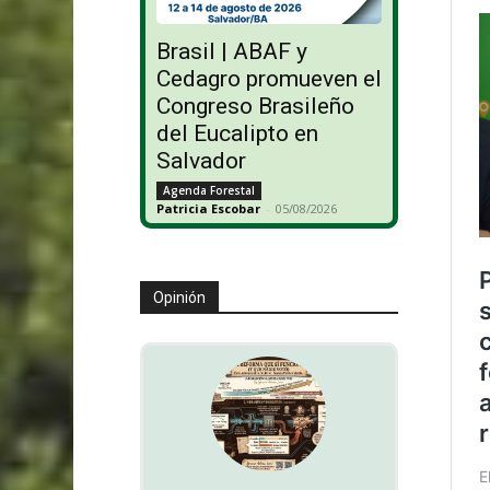
Brasil | ABAF y
Cedagro promueven el
Congreso Brasileño
del Eucalipto en
Salvador
Agenda Forestal
Patricia Escobar
-
05/08/2026
Opinión