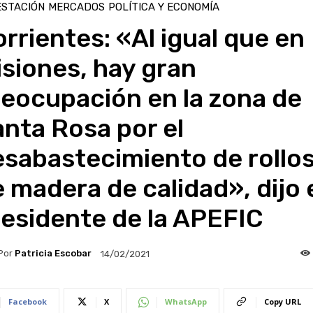
ESTACIÓN
MERCADOS
POLÍTICA Y ECONOMÍA
rrientes: «Al igual que en
siones, hay gran
eocupación en la zona de
nta Rosa por el
sabastecimiento de rollo
 madera de calidad», dijo 
esidente de la APEFIC
Por
Patricia Escobar
14/02/2021
Facebook
X
WhatsApp
Copy URL