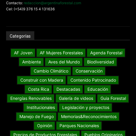
Contacto:
redaccion@argentinaforestal.com
Cel: (+54)9 376 15 4 131636
Categorías
AF Joven
AF Mujeres Forestales
Agenda Forestal
Ambiente
Aves del Mundo
Biodiversidad
Cambio Climático
Conservación
Construir con Madera
Contenido Patrocinado
Costa Rica
Destacadas
Educación
Energías Renovables
Galería de videos
Guia Forestal
Institucionales
Legislación y proyectos
Manejo de Fuego
Memorias&Reconocimientos
Opinión
Parques Nacionales
Precios de Productos Forestales
Pueblos Originarios