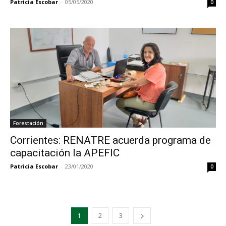
Patricia Escobar
-
05/05/2020
0
Forestación
Corrientes: RENATRE acuerda programa de
capacitación la APEFIC
Patricia Escobar
-
23/01/2020
0
1
2
3