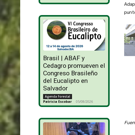
Adapt
punto
Brasil | ABAF y
Cedagro promueven el
Congreso Brasileño
del Eucalipto en
Salvador
Agenda Forestal
Patricia Escobar
-
05/08/2026
Fuent