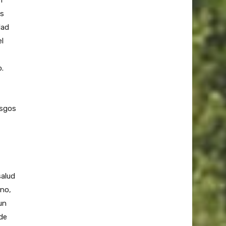
as
dad
l
.
esgos
salud
ano,
un
ede