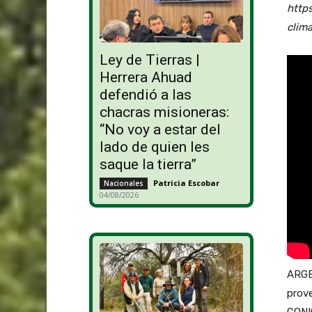
http
clim
Ley de Tierras |
Herrera Ahuad
defendió a las
chacras misioneras:
“No voy a estar del
lado de quien les
saque la tierra”
Patricia Escobar
-
Nacionales
04/08/2026
ARGEN
prove
CONI