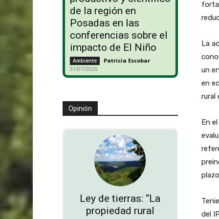
forta
de la región en
reduc
Posadas en las
conferencias sobre el
La ad
impacto de El Niño
conoc
Patricia Escobar
-
Ambiente
31/07/2026
un en
en ec
rural
Opinión
En e
evalu
refer
prein
plazo
Ley de tierras: “La
Tenie
propiedad rural
del I