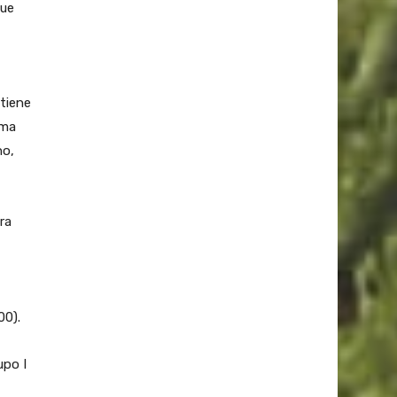
que
 tiene
ema
no,
ra
00).
upo I