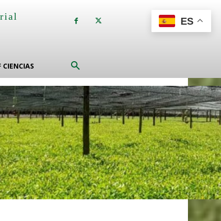
rial
ES
a
F CIENCIAS