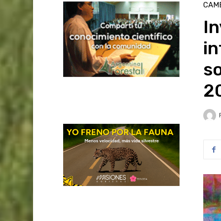
CAMB
I
in
s
2