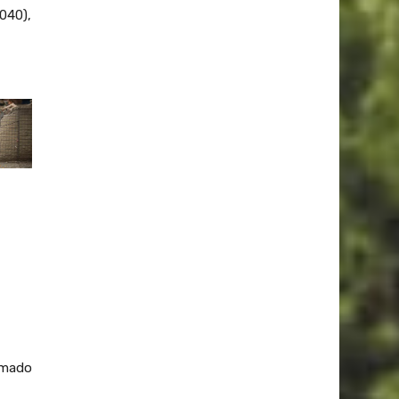
2040),
timado