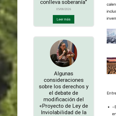
conlleva soberanía”
calen
05/08/2026
inclu
inver
Leer más
Algunas
consideraciones
sobre los derechos y
el debate de
Entre
modificación del
«Proyecto de Ley de
–E
Inviolabilidad de la
en