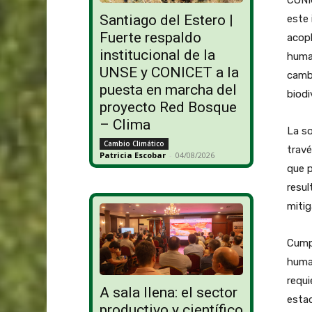
Santiago del Estero |
este 
Fuerte respaldo
acopl
institucional de la
human
UNSE y CONICET a la
cambi
puesta en marcha del
biodi
proyecto Red Bosque
– Clima
La so
Cambio Climático
travé
Patricia Escobar
-
04/08/2026
que p
resul
mitig
Cumpl
human
requi
A sala llena: el sector
estad
productivo y científico