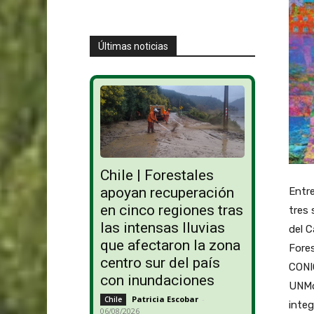
Últimas noticias
Chile | Forestales
apoyan recuperación
Entre
en cinco regiones tras
tres
las intensas lluvias
del C
que afectaron la zona
Fores
centro sur del país
CONI
con inundaciones
UNMd
Patricia Escobar
-
Chile
integ
06/08/2026