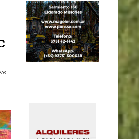
C
609