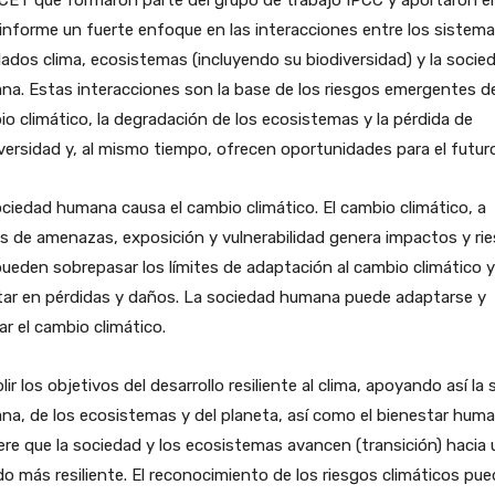
informe un fuerte enfoque en las interacciones entre los sistem
ados clima, ecosistemas (incluyendo su biodiversidad) y la socie
a. Estas interacciones son la base de los riesgos emergentes de
o climático, la degradación de los ecosistemas y la pérdida de
versidad y, al mismo tiempo, ofrecen oportunidades para el futuro
ciedad humana causa el cambio climático. El cambio climático, a
s de amenazas, exposición y vulnerabilidad genera impactos y ri
ueden sobrepasar los límites de adaptación al cambio climático y
tar en pérdidas y daños. La sociedad humana puede adaptarse y
ar el cambio climático.
ir los objetivos del desarrollo resiliente al clima, apoyando así la 
a, de los ecosistemas y del planeta, así como el bienestar hum
ere que la sociedad y los ecosistemas avancen (transición) hacia 
o más resiliente. El reconocimiento de los riesgos climáticos pu