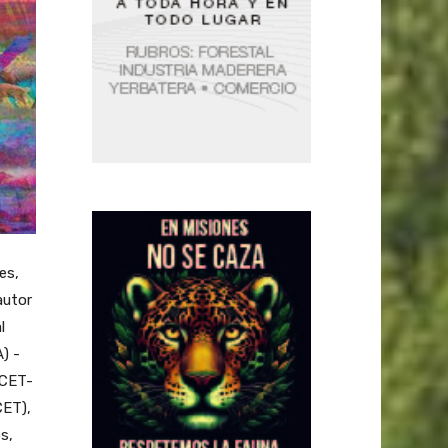
es,
autor
l
) -
ICET-
CET),
s,