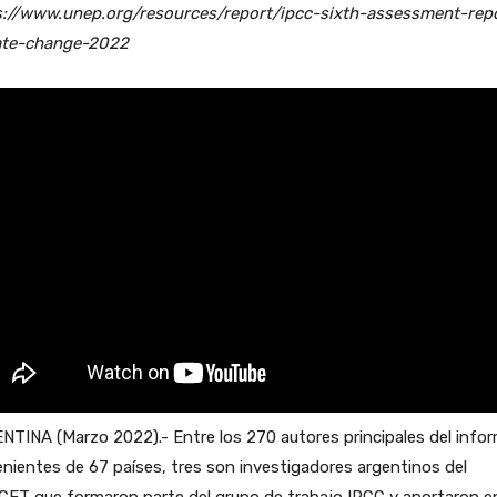
s://www.unep.org/resources/report/ipcc-sixth-assessment-rep
ate-change-2022
TINA (Marzo 2022).- Entre los 270 autores principales del infor
nientes de 67 países, tres son investigadores argentinos del
CET que formaron parte del grupo de trabajo IPCC y aportaron e