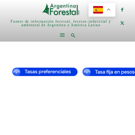
Fuente de información forestal, foresto-industrial y
ambiental de Argentina y América Latina