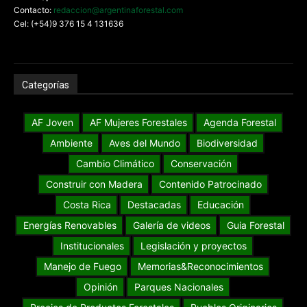
Contacto:
redaccion@argentinaforestal.com
Cel: (+54)9 376 15 4 131636
Categorías
AF Joven
AF Mujeres Forestales
Agenda Forestal
Ambiente
Aves del Mundo
Biodiversidad
Cambio Climático
Conservación
Construir con Madera
Contenido Patrocinado
Costa Rica
Destacadas
Educación
Energías Renovables
Galería de videos
Guia Forestal
Institucionales
Legislación y proyectos
Manejo de Fuego
Memorias&Reconocimientos
Opinión
Parques Nacionales