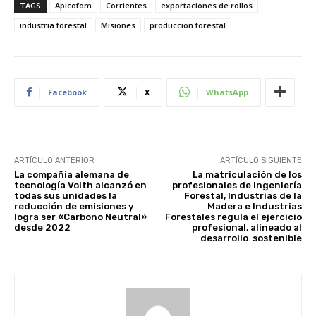
TAGS
Apicofom
Corrientes
exportaciones de rollos
industria forestal
Misiones
producción forestal
Facebook
X
WhatsApp
ARTÍCULO ANTERIOR
ARTÍCULO SIGUIENTE
La compañía alemana de
La matriculación de los
tecnología Voith alcanzó en
profesionales de Ingeniería
todas sus unidades la
Forestal, Industrias de la
reducción de emisiones y
Madera e Industrias
logra ser «Carbono Neutral»
Forestales regula el ejercicio
desde 2022
profesional, alineado al
desarrollo sostenible