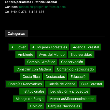
Editora/periodista : Patricia Escobar
Contacto:
redaccion@argentinaforestal.com
Cel: (+54)9 376 15 4 131636
Categorías
AF Joven
AF Mujeres Forestales
Agenda Forestal
Ambiente
Aves del Mundo
Biodiversidad
Cambio Climático
Conservación
Construir con Madera
Contenido Patrocinado
Costa Rica
Destacadas
Educación
Energías Renovables
Galería de videos
Guia Forestal
Institucionales
Legislación y proyectos
Manejo de Fuego
Memorias&Reconocimientos
Opinión
Parques Nacionales