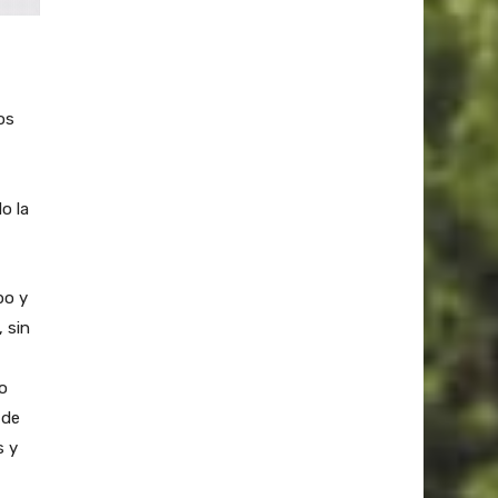
os
o la
po y
 sin
o
 de
s y