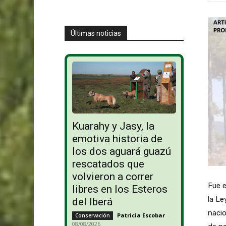
Últimas noticias
Kuarahy y Jasy, la
emotiva historia de
los dos aguará guazú
rescatados que
volvieron a correr
Fue e
libres en los Esteros
la Le
del Iberá
nacio
Patricia Escobar
-
Conservación
08/08/2026