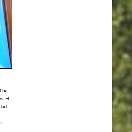
 ha.
s. El
idad
ón