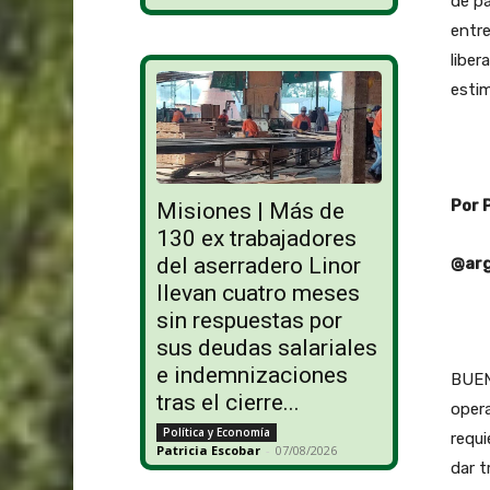
de pa
entre
liber
esti
Por 
Misiones | Más de
130 ex trabajadores
del aserradero Linor
@arg
llevan cuatro meses
sin respuestas por
sus deudas salariales
e indemnizaciones
BUEN
tras el cierre...
opera
Política y Economía
requi
Patricia Escobar
-
07/08/2026
dar t