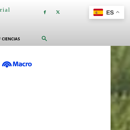
rial
ES
a
F CIENCIAS