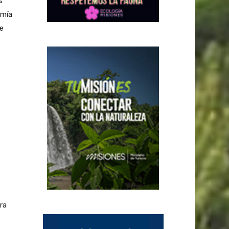
s
omía
se
ra