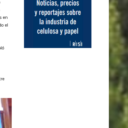
s
a
s en
o el
pló
tre