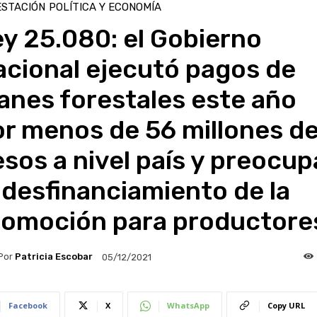
ESTACIÓN
POLÍTICA Y ECONOMÍA
y 25.080: el Gobierno
acional ejecutó pagos de
anes forestales este año
r menos de 56 millones d
sos a nivel país y preocup
 desfinanciamiento de la
romoción para productore
Por
Patricia Escobar
05/12/2021
Facebook
X
WhatsApp
Copy URL