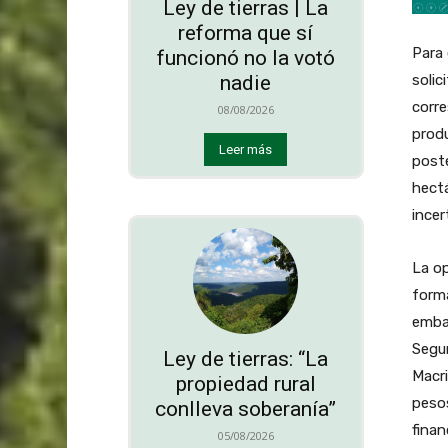
Ley de tierras | La
reforma que sí
Para 
funcionó no la votó
solic
nadie
corre
08/08/2026
produ
Leer más
poste
hectá
incer
La op
forma
embar
Segur
Ley de tierras: “La
Macri
propiedad rural
peso
conlleva soberanía”
finan
05/08/2026