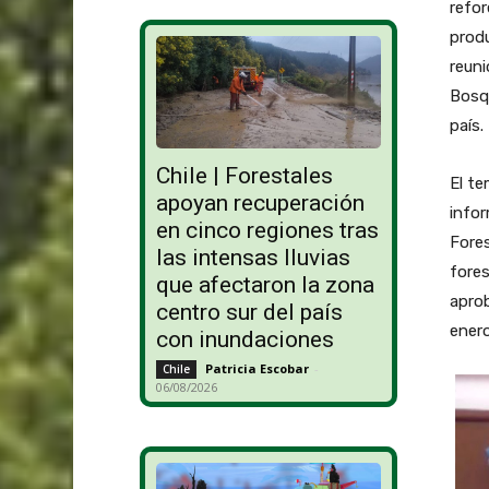
refor
produ
reuni
Bosqu
país.
Chile | Forestales
El te
apoyan recuperación
infor
en cinco regiones tras
Fores
las intensas lluvias
fores
que afectaron la zona
apro
centro sur del país
enero
con inundaciones
Patricia Escobar
-
Chile
06/08/2026