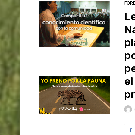
FOR
Le
N
pl
po
pe
el
p