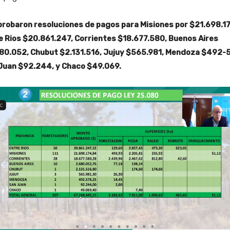
probaron resoluciones de pagos para Misiones por $21.698.1
e Rios $20.861.247, Corrientes $18.677.580, Buenos Aires
80.052, Chubut $2.131.516, Jujuy $565.981, Mendoza $492-
Juan $92.244, y Chaco $49.069.