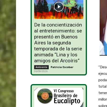
De la concientización
al entretenimiento: se
presentó en Buenos
Aires la segunda
temporada de la serie
animada “Lina y los
amigos del Arcoíris”
“Desd
Patricia Escobar
-
Ambiente
06/08/2026
ejecu
poda,
total
tene
millo
sobre