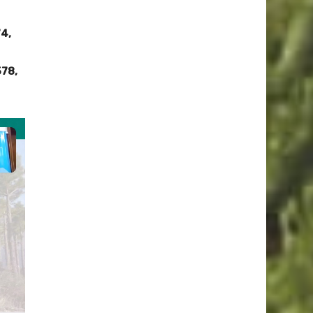
74,
578,