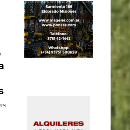
e
a
s
576