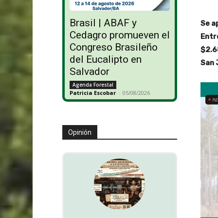
Brasil | ABAF y
Se a
Cedagro promueven el
Entr
Congreso Brasileño
$2.6
del Eucalipto en
San 
Salvador
Agenda Forestal
Patricia Escobar
-
05/08/2026
Opinión