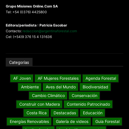
G
rupo Misiones
Online.Com
SA
Tel: +54 (0376) 4425800
Editora/periodista : Patricia Escobar
Contacto:
redaccion@argentinaforestal.com
Cel: (+54)9 376 15 4 131636
Categorías
AF Joven
AF Mujeres Forestales
Agenda Forestal
Ambiente
Aves del Mundo
Biodiversidad
Cambio Climático
Conservación
Construir con Madera
Contenido Patrocinado
Costa Rica
Destacadas
Educación
Energías Renovables
Galería de videos
Guia Forestal