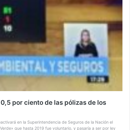
,5 por ciento de las pólizas de los
eactivará en la Superintendencia de Seguros de la Nación el
rde» que hasta 2019 fue voluntario, y pasaría a ser por ley