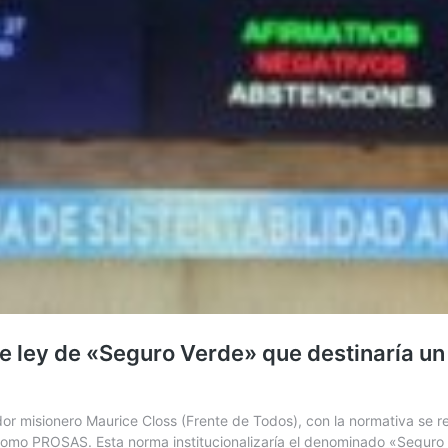
 ley de «Seguro Verde» que destinaría un 0
dor misionero Maurice Closs (Frente de Todos), con la normativa se r
mo PROSAS. Esta norma institucionalizaría el denominado «Seguro Ve