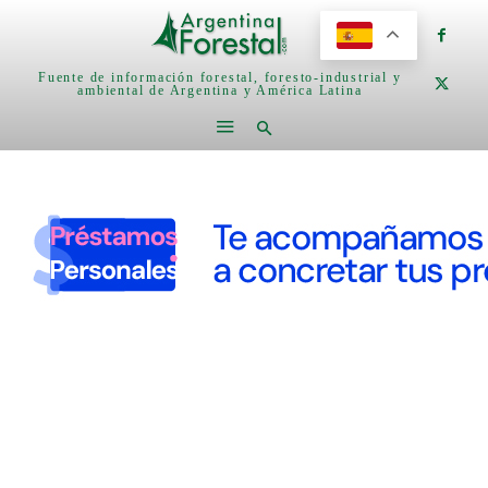
Fuente de información forestal, foresto-industrial y
ambiental de Argentina y América Latina