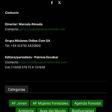
Contacto
Director: Marcelo Almada
Contacto:
gerencia@argentinaforestal.com
G
rupo Misiones
Online.Com
SA
Tel: +54 (0376) 4425800
Editora/periodista : Patricia Escobar
Contacto:
redaccion@argentinaforestal.com
Cel: (+54)9 376 15 4 131636
Categorías
AF Joven
AF Mujeres Forestales
Agenda Forestal
Ambiente
Aves del Mundo
Biodiversidad