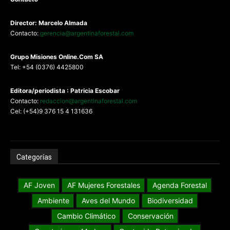
Director: Marcelo Almada
Contacto:
gerencia@argentinaforestal.com
G
rupo Misiones
Online.Com
SA
Tel: +54 (0376) 4425800
Editora/periodista : Patricia Escobar
Contacto:
redaccion@argentinaforestal.com
Cel: (+54)9 376 15 4 131636
Categorías
AF Joven
AF Mujeres Forestales
Agenda Forestal
Ambiente
Aves del Mundo
Biodiversidad
Cambio Climático
Conservación