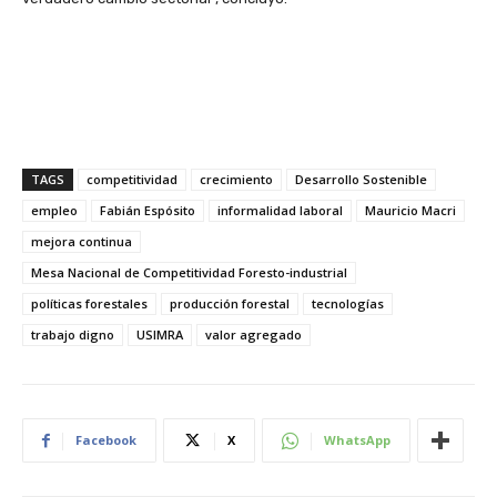
TAGS
competitividad
crecimiento
Desarrollo Sostenible
empleo
Fabián Espósito
informalidad laboral
Mauricio Macri
mejora continua
Mesa Nacional de Competitividad Foresto-industrial
políticas forestales
producción forestal
tecnologías
trabajo digno
USIMRA
valor agregado
Facebook
X
WhatsApp