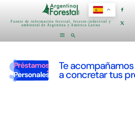
Fuente de información forestal, foresto-industrial y
ambiental de Argentina y América Latina