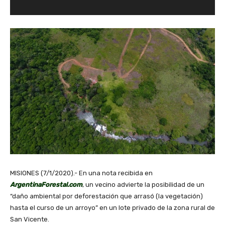
o
r
d
e
v
í
d
e
o
MISIONES (7/1/2020).- En una nota recibida en
ArgentinaForestal.com
, un vecino advierte la posibilidad de un
“daño ambiental por deforestación que arrasó (la vegetación)
hasta el curso de un arroyo” en un lote privado de la zona rural de
San Vicente.