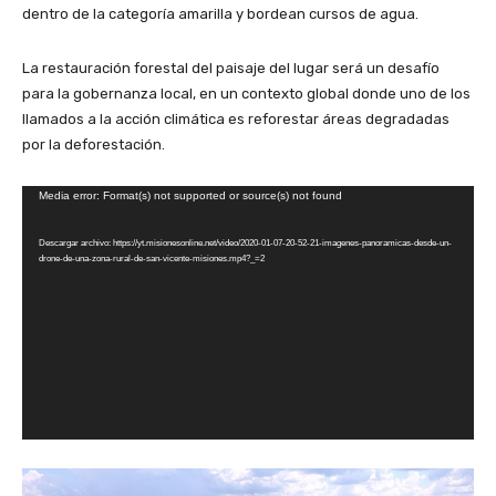
dentro de la categoría amarilla y bordean cursos de agua.
La restauración forestal del paisaje del lugar será un desafío
para la gobernanza local, en un contexto global donde uno de los
llamados a la acción climática es reforestar áreas degradadas
por la deforestación.
R
Media error: Format(s) not supported or source(s) not found
e
Descargar archivo: https://yt.misionesonline.net/video/2020-01-07-20-52-21-imagenes-panoramicas-desde-un-
p
drone-de-una-zona-rural-de-san-vicente-misiones.mp4?_=2
r
o
d
u
c
t
o
r
d