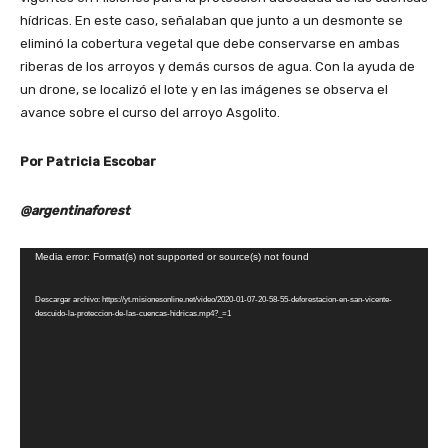
hídricas. En este caso, señalaban que junto a un desmonte se
eliminó la cobertura vegetal que debe conservarse en ambas
riberas de los arroyos y demás cursos de agua. Con la ayuda de
un drone, se localizó el lote y en las imágenes se observa el
avance sobre el curso del arroyo Asgolito.
Por Patricia Escobar
@argentinaforest
R
Media error: Format(s) not supported or source(s) not found
e
Descargar archivo: https://yt.misionesonline.net/video/2020-01-07-20-58-55-deforestacion-en-san-vicente-
p
descuido-la-proteccion-de-las-cuencas-hidricas.mp4?_=1
r
o
d
u
c
t