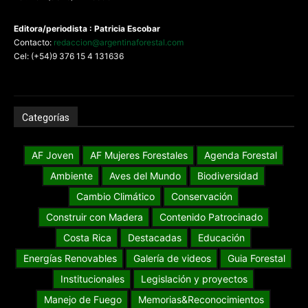
Editora/periodista : Patricia Escobar
Contacto:
redaccion@argentinaforestal.com
Cel: (+54)9 376 15 4 131636
Categorías
AF Joven
AF Mujeres Forestales
Agenda Forestal
Ambiente
Aves del Mundo
Biodiversidad
Cambio Climático
Conservación
Construir con Madera
Contenido Patrocinado
Costa Rica
Destacadas
Educación
Energías Renovables
Galería de videos
Guia Forestal
Institucionales
Legislación y proyectos
Manejo de Fuego
Memorias&Reconocimientos