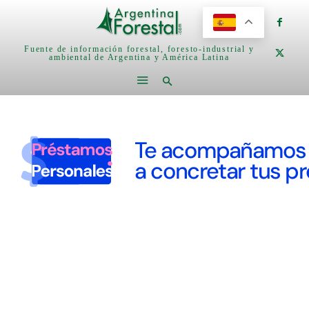
Fuente de información forestal, foresto-industrial y
ambiental de Argentina y América Latina