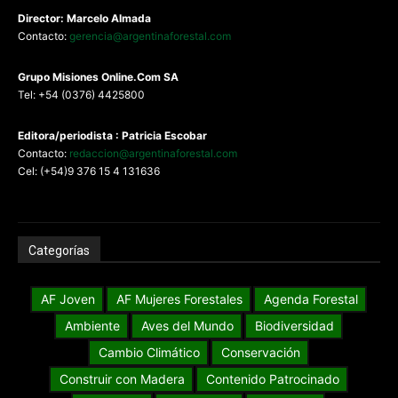
Director: Marcelo Almada
Contacto:
gerencia@argentinaforestal.com
G
rupo Misiones
Online.Com
SA
Tel: +54 (0376) 4425800
Editora/periodista : Patricia Escobar
Contacto:
redaccion@argentinaforestal.com
Cel: (+54)9 376 15 4 131636
Categorías
AF Joven
AF Mujeres Forestales
Agenda Forestal
Ambiente
Aves del Mundo
Biodiversidad
Cambio Climático
Conservación
Construir con Madera
Contenido Patrocinado