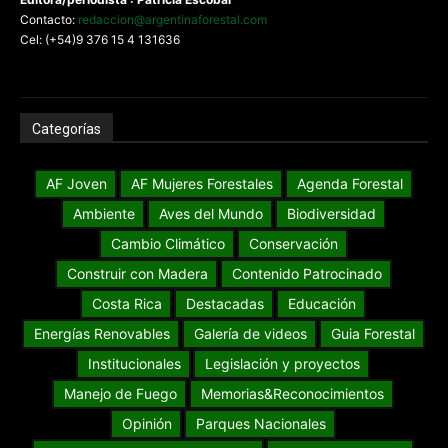
Contacto:
redaccion@argentinaforestal.com
Cel: (+54)9 376 15 4 131636
Categorías
AF Joven
AF Mujeres Forestales
Agenda Forestal
Ambiente
Aves del Mundo
Biodiversidad
Cambio Climático
Conservación
Construir con Madera
Contenido Patrocinado
Costa Rica
Destacadas
Educación
Energías Renovables
Galería de videos
Guia Forestal
Institucionales
Legislación y proyectos
Manejo de Fuego
Memorias&Reconocimientos
Opinión
Parques Nacionales