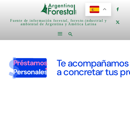
Fuente de información forestal, foresto-industrial y
ambiental de Argentina y América Latina