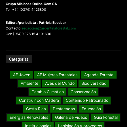
G
rupo Misiones
Online.Com
SA
Tel: +54 (0376) 4425800
Editora/periodista : Patricia Escobar
Contacto:
redaccion@argentinaforestal.com
Cel: (+54)9 376 15 4 131636
Categorías
AF Joven
AF Mujeres Forestales
Agenda Forestal
Ambiente
Aves del Mundo
Biodiversidad
Cambio Climático
Conservación
Construir con Madera
Contenido Patrocinado
Costa Rica
Destacadas
Educación
Energías Renovables
Galería de videos
Guia Forestal
Institucionales
Legislación y proyectos