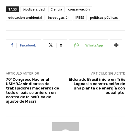
TAGS
biodiversidad
Ciencia
conservación
educación ambiental
investigación
IPBES
políticas públicas
Facebook
X
WhatsApp
ARTÍCULO ANTERIOR
ARTÍCULO SIGUIENTE
70°Congreso Nacional
Eldorado Brasil inició en Três
USIMRA: sindicatos de
Lagoas la construcción de
trabajadores madereros de
una planta de energía con
todo el país se unieron en
eucalipto
contra de la política de
ajuste de Macri