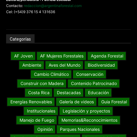
Contacto:
redaccion@argentinaforestal.com
Cel: (+54)9 376 15 4 131636
Categorías
AF Joven
AF Mujeres Forestales
Agenda Forestal
Ambiente
Aves del Mundo
Biodiversidad
Cambio Climático
Conservación
Construir con Madera
Contenido Patrocinado
Costa Rica
Destacadas
Educación
Energías Renovables
Galería de videos
Guia Forestal
Institucionales
Legislación y proyectos
Manejo de Fuego
Memorias&Reconocimientos
Opinión
Parques Nacionales