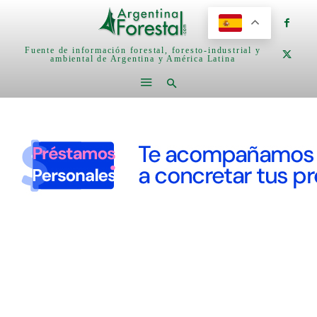
Fuente de información forestal, foresto-industrial y
ambiental de Argentina y América Latina