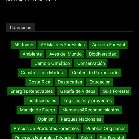
Categorías
AF Joven
AF Mujeres Forestales
Agenda Forestal
Ambiente
Aves del Mundo
Biodiversidad
Cambio Climático
Conservación
Construir con Madera
Contenido Patrocinado
Costa Rica
Destacadas
Educación
Energías Renovables
Galería de videos
Guia Forestal
Institucionales
Legislación y proyectos
Manejo de Fuego
Memorias&Reconocimientos
Opinión
Parques Nacionales
Precios de Productos Forestales
Pueblos Originarios
Reservas Naturales Privadas
Salud
Sur Forestal