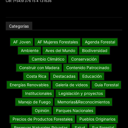
Cel: (+54)9 376 15 4 131636
Categorías
AF Joven
AF Mujeres Forestales
Agenda Forestal
Ambiente
Aves del Mundo
Biodiversidad
Cambio Climático
Conservación
Construir con Madera
Contenido Patrocinado
Costa Rica
Destacadas
Educación
Energías Renovables
Galería de videos
Guia Forestal
Institucionales
Legislación y proyectos
Manejo de Fuego
Memorias&Reconocimientos
Opinión
Parques Nacionales
Precios de Productos Forestales
Pueblos Originarios
Reservas Naturales Privadas
Salud
Sur Forestal