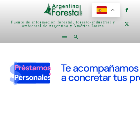
Fuente de información forestal, foresto-industrial y
ambiental de Argentina y América Latina