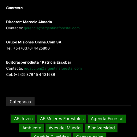
Contacto
Director: Marcelo Almada
Contacto:
gerencia@argentinaforestal.com
G
rupo Misiones
Online.Com
SA
Tel: +54 (0376) 4425800
Editora/periodista : Patricia Escobar
Contacto:
redaccion@argentinaforestal.com
Cel: (+54)9 376 15 4 131636
Categorías
AF Joven
AF Mujeres Forestales
Agenda Forestal
Ambiente
Aves del Mundo
Biodiversidad
Cambio Climático
Conservación