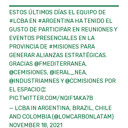
ESTOS ÚLTIMOS DÍAS EL EQUIPO DE
#LCBA
EN
#ARGENTINA
HA TENIDO EL
GUSTO DE PARTICIPAR EN REUNIONES Y
EVENTOS PRESENCIALES EN LA
PROVINCIA DE
#MISIONES
PARA
GENERAR ALIANZAS ESTRATÉGICAS.
GRACIAS
@FMEDITERRANEA
,
@CEMISIONES
,
@IERAL_NEA
,
@INDUSTRIAMNES
Y
@CCMISIONES
POR
EL ESPACIO👏
PIC.TWITTER.COM/NQIF1AKA7B
— LCBA IN ARGENTINA, BRAZIL, CHILE
AND COLOMBIA (@LOWCARBONLATAM)
NOVEMBER 18, 2021