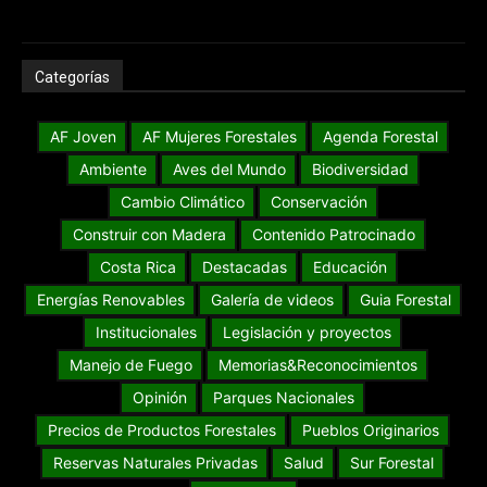
Categorías
AF Joven
AF Mujeres Forestales
Agenda Forestal
Ambiente
Aves del Mundo
Biodiversidad
Cambio Climático
Conservación
Construir con Madera
Contenido Patrocinado
Costa Rica
Destacadas
Educación
Energías Renovables
Galería de videos
Guia Forestal
Institucionales
Legislación y proyectos
Manejo de Fuego
Memorias&Reconocimientos
Opinión
Parques Nacionales
Precios de Productos Forestales
Pueblos Originarios
Reservas Naturales Privadas
Salud
Sur Forestal