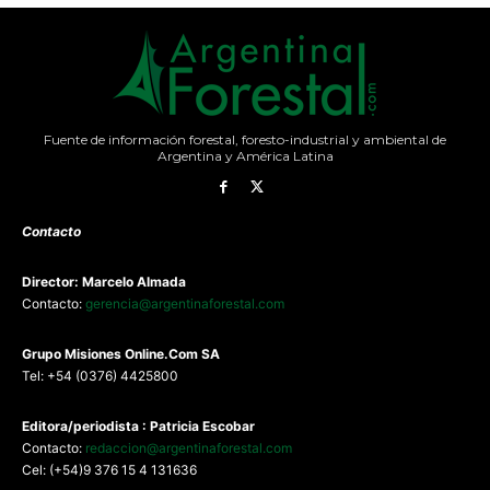
Fuente de información forestal, foresto-industrial y ambiental de
Argentina y América Latina
Contacto
Director: Marcelo Almada
Contacto:
gerencia@argentinaforestal.com
G
rupo Misiones
Online.Com
SA
Tel: +54 (0376) 4425800
Editora/periodista : Patricia Escobar
Contacto:
redaccion@argentinaforestal.com
Cel: (+54)9 376 15 4 131636