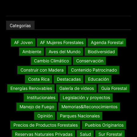
Categorías
AF Joven
AF Mujeres Forestales
Agenda Forestal
Ambiente
Aves del Mundo
Biodiversidad
Cambio Climático
Conservación
Construir con Madera
Contenido Patrocinado
Costa Rica
Destacadas
Educación
Energías Renovables
Galería de videos
Guia Forestal
Institucionales
Legislación y proyectos
Manejo de Fuego
Memorias&Reconocimientos
Opinión
Parques Nacionales
Precios de Productos Forestales
Pueblos Originarios
Reservas Naturales Privadas
Salud
Sur Forestal