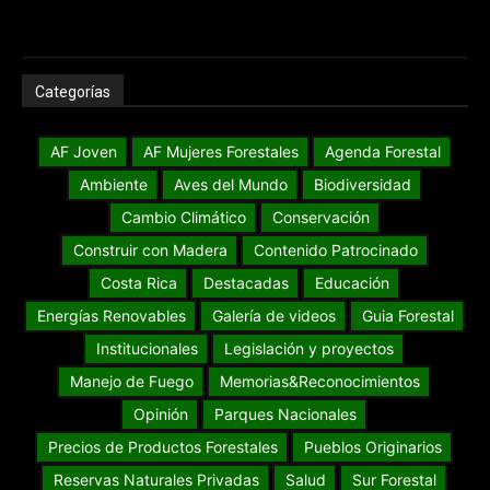
Categorías
AF Joven
AF Mujeres Forestales
Agenda Forestal
Ambiente
Aves del Mundo
Biodiversidad
Cambio Climático
Conservación
Construir con Madera
Contenido Patrocinado
Costa Rica
Destacadas
Educación
Energías Renovables
Galería de videos
Guia Forestal
Institucionales
Legislación y proyectos
Manejo de Fuego
Memorias&Reconocimientos
Opinión
Parques Nacionales
Precios de Productos Forestales
Pueblos Originarios
Reservas Naturales Privadas
Salud
Sur Forestal