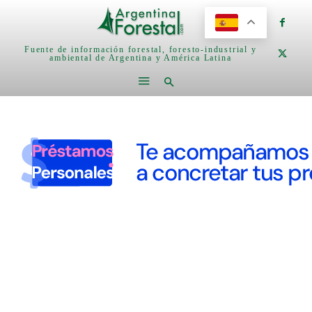
Fuente de información forestal, foresto-industrial y
ambiental de Argentina y América Latina